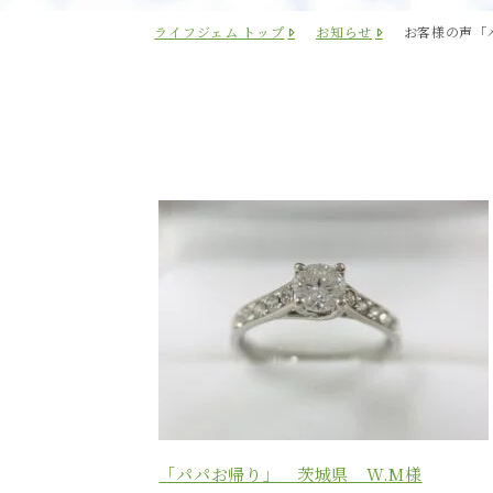
ライフジェム トップ
お知らせ
お客様の声「
「パパお帰り」 茨城県
W.M
様