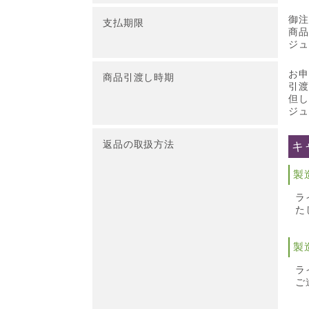
御注
支払期限
商品
ジュ
お申
商品引渡し時期
引渡
但し
ジュ
返品の取扱方法
キ
製
ラ
た
製
ラ
ご