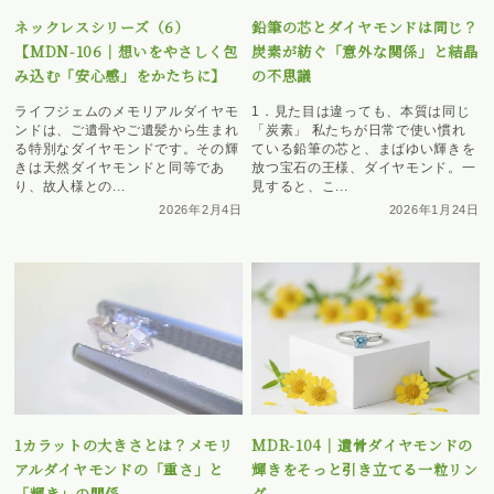
ネックレスシリーズ（6）
鉛筆の芯とダイヤモンドは同じ？
【MDN-106｜想いをやさしく包
炭素が紡ぐ「意外な関係」と結晶
み込む「安心感」をかたちに】
の不思議
ライフジェムのメモリアルダイヤモ
1．見た目は違っても、本質は同じ
ンドは、ご遺骨やご遺髪から生まれ
「炭素」 私たちが日常で使い慣れ
る特別なダイヤモンドです。その輝
ている鉛筆の芯と、まばゆい輝きを
きは天然ダイヤモンドと同等であ
放つ宝石の王様、ダイヤモンド。一
り、故人様との...
見すると、こ...
2026年2月4日
2026年1月24日
1カラットの大きさとは？メモリ
MDR-104｜遺骨ダイヤモンドの
アルダイヤモンドの「重さ」と
輝きをそっと引き立てる一粒リン
「輝き」の関係
グ