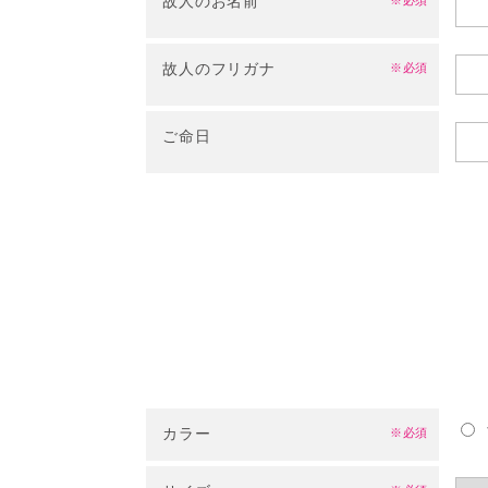
故人のお名前
※必須
故人のフリガナ
※必須
ご命日
カラー
※必須