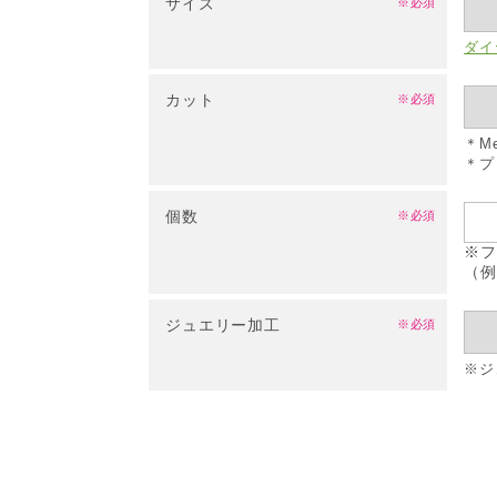
サイズ
※必須
ダイ
カット
※必須
＊M
＊プ
個数
※必須
※フ
（例
ジュエリー加工
※必須
※ジ