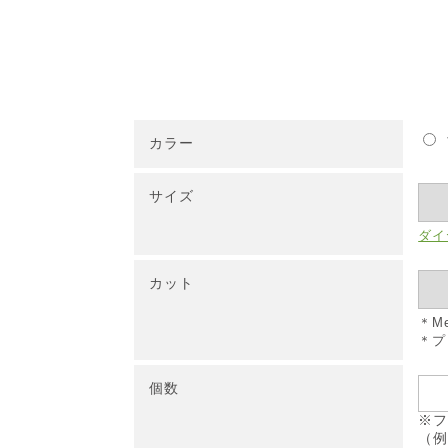
カラー
サイズ
ダイ
カット
＊M
＊プ
個数
※フ
（例