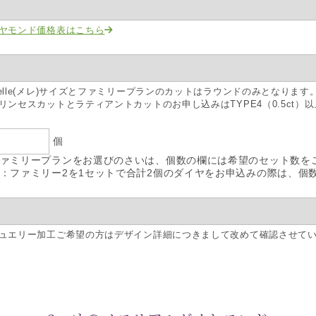
ヤモンド価格表はこちら
elle(メレ)サイズとファミリープランのカットはラウンドのみとなります
リンセスカットとラティアントカットのお申し込みはTYPE4（0.5ct）
個
ァミリープランをお選びのさいは、個数の欄には希望のセット数を
：ファミリー2を1セットで合計2個のダイヤをお申込みの際は、個
ュエリー加工ご希望の方はデザイン詳細につきまして改めて確認させて