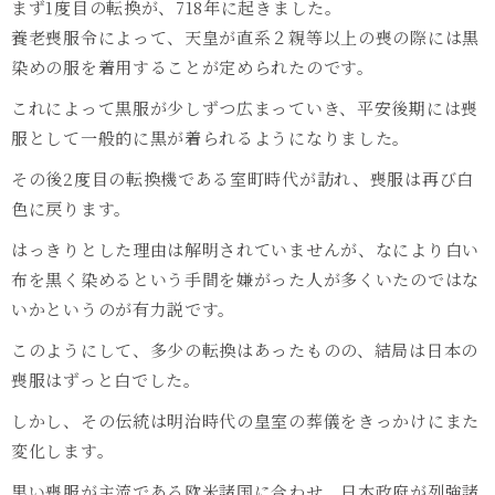
まず1度目の転換が、718年に起きました。
養老喪服令によって、天皇が直系２親等以上の喪の際には黒
染めの服を着用することが定められたのです。
これによって黒服が少しずつ広まっていき、平安後期には喪
服として一般的に黒が着られるようになりました。
その後2度目の転換機である室町時代が訪れ、喪服は再び白
色に戻ります。
はっきりとした理由は解明されていませんが、なにより白い
布を黒く染めるという手間を嫌がった人が多くいたのではな
いかというのが有力説です。
このようにして、多少の転換はあったものの、結局は日本の
喪服はずっと白でした。
しかし、その伝統は明治時代の皇室の葬儀をきっかけにまた
変化します。
黒い喪服が主流である欧米諸国に合わせ、日本政府が列強諸