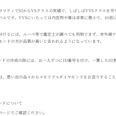
リティでSIからVSクラスの実績で、しばしばVVSクラスを作り
ベルです。VVSにいたっては内包物や傷は非常に微小で、10倍
分けるには、ルーペ等で鑑定士が調べても判別できず、赤外線
モンドの方が品質が高いと言われるようになっています。
ンドの作成の際には、お一人ずつにID番号を付け、一貫したID
は、思い出の品々からメモリアルダイヤモンドをお造りすること
ンドについて
ページでご確認ください。