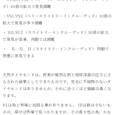
ド）10倍の拡大で発見困難
・VS1,VS2（ベリースライトリ―インクル―デッド）10倍の
拡大で発見が多少困難
・ SI1,SI２（スライトリ―インクル―デッド）10倍の拡大
で発見が容易、肉眼では困難
・ I1、I2、I3（スライトリ―インクル―デッド） 肉眼で
用意に発見できる
天然ダイヤモンドは、炭素が強烈な熱と地球深部の圧力にさ
らされた結果としてできたものです。完全に不純物のないダ
イヤモンドはありませんが、それに近づくほど価値は高くな
ります。
FLは殆ど市場に出回る事がありません。 IFは数は少ないも
のの、探せば市場で見つかりますが、その希少性の為、かな