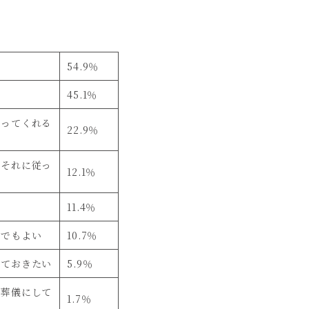
54.9
％
45.1
％
やってくれる
22.9
％
でそれに従っ
12.1
％
11.4
％
うでもよい
10.7
％
めておきたい
5.9
％
な葬儀にして
1.7
％