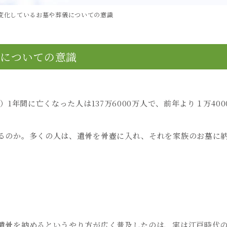
変化しているお墓や葬儀についての意識
儀についての意識
年）
1
年間に亡くなった人は
137
万
6000
万人で、前年より１万
400
るのか。多くの人は、遺骨を骨壺に入れ、それを家族のお墓に
遺骨を納めるというやり方が広く普及したのは、実は江戸時代