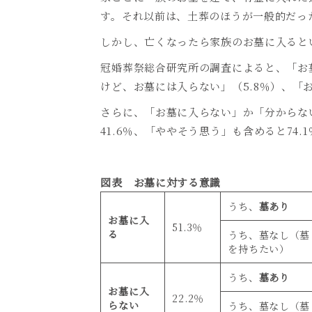
す。それ以前は、土葬のほうが一般的だっ
しかし、亡くなったら家族のお墓に入ると
冠婚葬祭総合研究所の調査によると、「お
けど、お墓には入らない」（
5.8
％）、「
さらに、「お墓に入らない」か「分からな
41.6
％、「ややそう思う」も含めると
74.1
図表 お墓に対する意識
うち、
墓あり
お墓に入
51.3
％
る
うち、墓なし（墓
を持ちたい）
うち、
墓あり
お墓に入
22.2
％
らない
うち、墓なし（墓