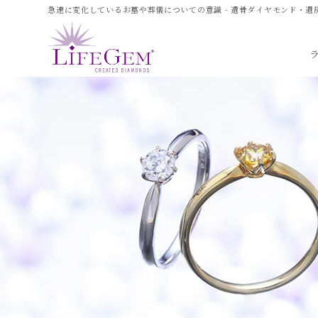
急速に変化しているお墓や葬儀についての意識 - 遺骨ダイヤモンド・遺