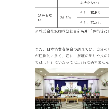
は持たない）
うち、
墓あり
分からな
26.5
％
い
うち、墓なし
※株式会社冠婚葬祭総合研究所「葬祭等に
また、日本消費者協会の調査では、自分の
が圧倒的に多く、逆に「祭壇の飾りや式の
てほしい」にいたっては
1.7
％に過ぎませ