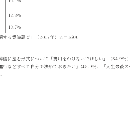
16.4
％
12.8
％
13.7
％
関する意識調査」（
2017
年）ｎ＝
1600
葬儀に望む形式について「費用をかけないでほしい」（
54.9
％
進行などすべて自分で決めておきたい」は
5.9
％、「人生最後の
ん。