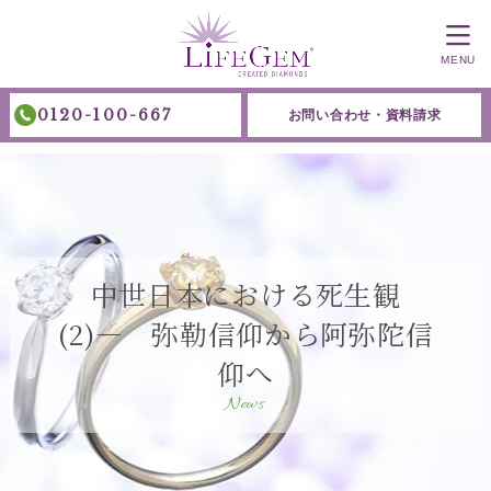
MENU
0120-100-667
お問い合わせ・資料請求
中世日本における死生観
(2)― 弥勒信仰から阿弥陀信
仰へ
News