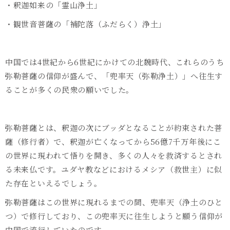
・釈迦如来の「霊山浄土」
・観世音菩薩の「補陀落（ふだらく）浄土」
中国では
4
世紀から
6
世紀にかけての北魏時代、これらのうち
弥勒菩薩の信仰が盛んで、「兜率天（弥勒浄土）」へ往生す
ることが多くの民衆の願いでした。
弥勒菩薩とは、釈迦の次にブッダとなることが約束された菩
薩（修行者）で、釈迦が亡くなってから
56
億
7
千万年後にこ
の世界に現われて悟りを開き、多くの人々を救済するとされ
る未来仏です。ユダヤ教などにおけるメシア（救世主）に似
た存在といえるでしょう。
弥勒菩薩はこの世界に現れるまでの間、兜率天（浄土のひと
つ）で修行しており、この兜率天に往生しようと願う信仰が
中国で流行していたのです。