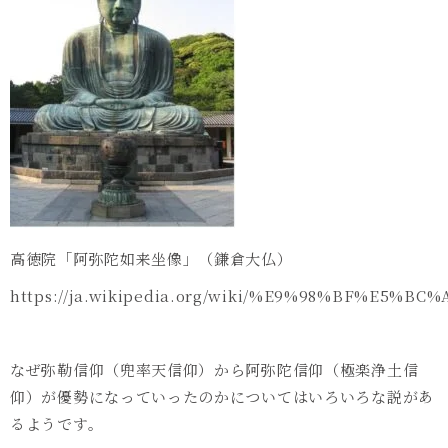
高徳院「阿弥陀如来坐像」（鎌倉大仏）
https://ja.wikipedia.org/wiki/%E9%98%BF%E5
なぜ弥勒信仰（兜率天信仰）から阿弥陀信仰（極楽浄土信
仰）が優勢になっていったのかについてはいろいろな説があ
るようです。