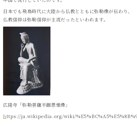
日本でも飛鳥時代に大陸から仏教とともに弥勒像が伝わり、
仏教信仰は弥勒信仰が主流だったといわれます。
広隆寺「弥勒菩薩半跏思惟像」
h
ttps://ja.wikipedia.org/wiki/%E5%BC%A5%E