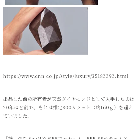
https://www.cnn.co.jp/style/luxury/35182292.html
出品した前の所有者が天然ダイヤモンドとして入手したのは
20
年ほど前で、もとは推定
800
カラット（約
160
ｇ）を超え
ていました。
「謎」のひとつはなぜ
55
ファセット、
555.55
カラットと