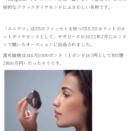
秘的なブラックダイヤモンドにふさわしい名称です。
「エニグマ」は
55
のファッセトを持つ
555.55
カラットのカ
ットダイヤモンドとして、サザビーズが
2022
年
2
月にロンド
ンで開いたオークションに出品されました。
落札価格は
316
万
1000
ポンド（１ポンド
167
円として約
5
億
2800
万円）だったそうです。