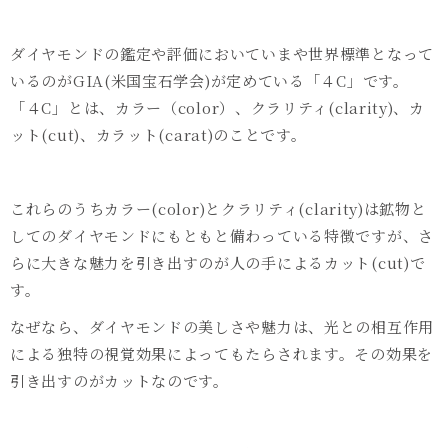
ダイヤモンドの鑑定や評価においていまや世界標準となって
いるのが
GIA(
米国宝石学会
)
が定めている「４
C
」です。
「４
C
」とは、カラー（
color
）、クラリティ
(clarity)
、カ
ット
(cut)
、カラット
(carat)
のことです。
これらのうちカラー
(color)
とクラリティ
(clarity)
は鉱物と
してのダイヤモンドにもともと備わっている特徴ですが、さ
らに大きな魅力を引き出すのが人の手によるカット
(cut)
で
す。
なぜなら、ダイヤモンドの美しさや魅力は、光との相互作用
による独特の視覚効果によってもたらされます。その効果を
引き出すのがカットなのです。