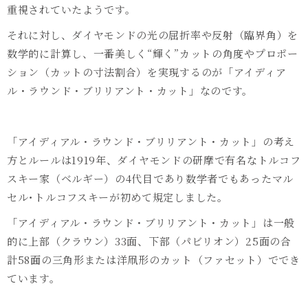
重視されていたようです。
それに対し、ダイヤモンドの光の屈折率や反射（臨界角）を
数学的に計算し、一番美しく“輝く”カットの角度やプロポー
ション（カットの寸法割合）を実現するのが「アイディア
ル・ラウンド・ブリリアント・カット」なのです。
「アイディアル・ラウンド・ブリリアント・カット」の考え
方とルールは
1919
年、ダイヤモンドの研摩で有名なトルコフ
スキー家（ベルギー）の
4
代目であり数学者でもあったマル
セル･トルコフスキーが初めて規定しました。
「アイディアル・ラウンド・ブリリアント・カット」は一般
的に上部（クラウン）
33
⾯、下部（パビリオン）
25
⾯の合
計
58
面の三角形または洋凧形のカット（ファセット）ででき
ています。