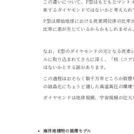
この違いについて、
P
型はもともとマント
来するダイヤモンドではないかと考えられ
P
型は原始地球における炭素同位体の比率
比率に差が生じているからかもしれません
なお、
E
型のダイヤモンドの元となる炭素
ルに取り込まれてさらに深く、「核（コア
はないかとする説があります。
この過程はおそらく数千万年どころか数億
の結晶化にちょうど適した高温高圧の環境
ダイヤモンドは地球規模、宇宙規模の壮大
海洋堆積物の循環モデル