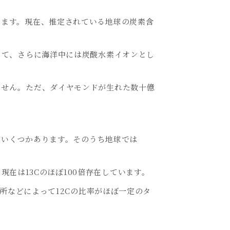
います。現在、推定されている地球の炭素含
して、さらに海洋中には炭酸水素イオンとし
ません。ただ、ダイヤモンドが生れた数十億
がいくつかあります。そのうち地球では
、現在は
13C
のほぼ
100
倍存在しています。
所などによって
12C
の比率がほぼ一定のタ