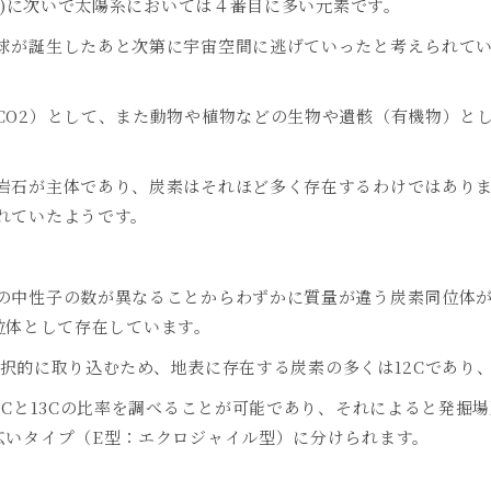
)
に次いで太陽系においては４番目に多い元素です。
球が誕生したあと次第に宇宙空間に逃げていったと考えられて
CO2
）として、また動物や植物などの生物や遺骸（有機物）と
。
岩石が主体であり、炭素はそれほど多く存在するわけではあり
れていたようです。
の中性子の数が異なることからわずかに質量が違う炭素同位体
位体として存在しています。
択的に取り込むため、地表に存在する炭素の多くは
12C
であり
 C
と
13C
の比率を調べることが可能であり、それによると発掘場
広いタイプ（
E
型：エクロジャイル型）に分けられます。