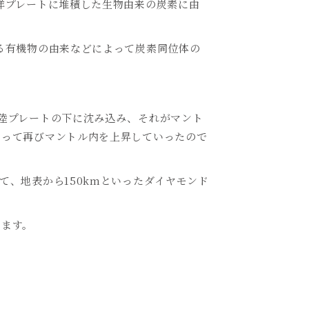
洋プレートに堆積した生物由来の炭素に由
る有機物の由来などによって炭素同位体の
陸プレートの下に沈み込み、それがマント
よって再びマントル内を上昇していったので
て、地表から
150km
といったダイヤモンド
じます。