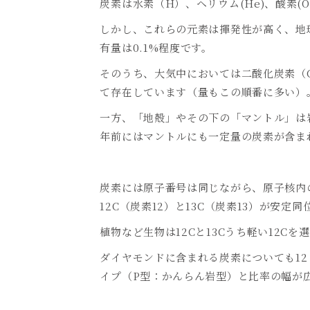
炭素は水素（
H
）、ヘリウム
(He)
、酸素
(O
しかし、これらの元素は揮発性が高く、地
有量は
0.1%
程度です。
そのうち、大気中においては二酸化炭素（
て存在しています（量もこの順番に多い）
一方、「地殻」やその下の「マントル」は
年前にはマントルにも一定量の炭素が含ま
炭素には原子番号は同じながら、原子核内
12C
（炭素
12
）と
13C
（炭素
13
）が安定同
植物など生物は
12C
と
13C
うち軽い
12C
を選
ダイヤモンドに含まれる炭素についても
12
イプ（
P
型：かんらん岩型）と比率の幅が