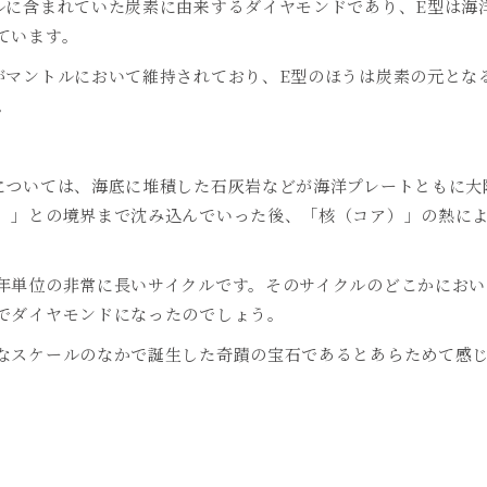
ルに含まれていた炭素に由来するダイヤモンドであり、
E
型は海
ています。
がマントルにおいて維持されており、
E
型のほうは炭素の元とな
。
については、海底に堆積した石灰岩などが海洋プレートともに大
）」との境界まで沈み込んでいった後、「核（コア）」の熱に
年単位の非常に長いサイクルです。そのサイクルのどこかにおい
でダイヤモンドになったのでしょう。
なスケールのなかで誕生した奇蹟の宝石であるとあらためて感