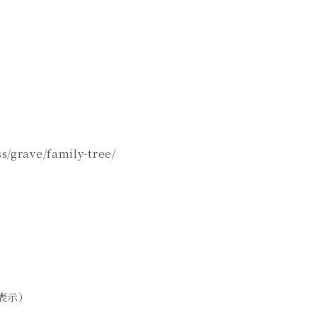
s/grave/family-tree/
表示）