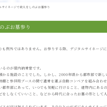
ルサイネージで故人をしのぶお墓参り
のぶお墓参り
りも例外ではありません。お参りする際、デジタルサイネージ
いるのが屋内納骨堂です。
預かる施設のことでした。しかし、
2000
年頃から都市部で新し
納棚と参拝用ブースの間で遺骨を運ぶ自動コンベアを組み合わせ
い都市部にあって、いつでも気軽に行けること、建物内にある
どをしなくていいこと、などから時代に合ったお墓の形として
ビスが付け加えられています。そのひとつがデジタルサイネージ