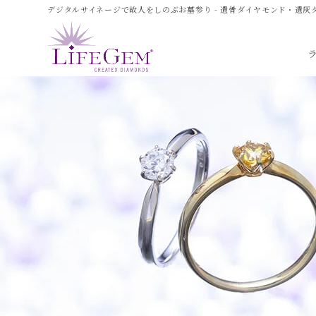
デジタルサイネージで故人をしのぶお墓参り - 遺骨ダイヤモンド・遺灰