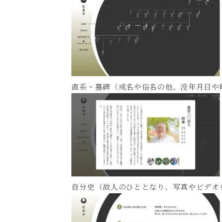
直系・墓碑（戒名や俗名の他、没年月日や
自分史（故人のひととなり、写真やビデオ