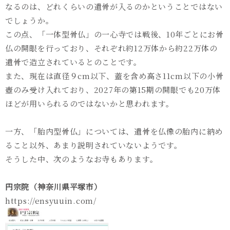
なるのは、どれくらいの遺骨が入るのかということではない
でしょうか。
この点、「一体型骨仏」の一心寺では戦後、
10
年ごとにお骨
仏の開眼を行っており、それぞれ約
12
万体から約
22
万体の
遺骨で造立されているとのことです。
また、現在は直径９
cm
以下、蓋を含め高さ
11cm
以下の小骨
壺のみ受け入れており、
2027
年の第
15
期の開眼でも
20
万体
ほどが用いられるのではないかと思われます。
一方、「胎内型骨仏」については、遺骨を仏像の胎内に納め
ること以外、あまり説明されていないようです。
そうした中、次のようなお寺もあります。
円宗院（神奈川県平塚市）
https://ensyuuin.com/