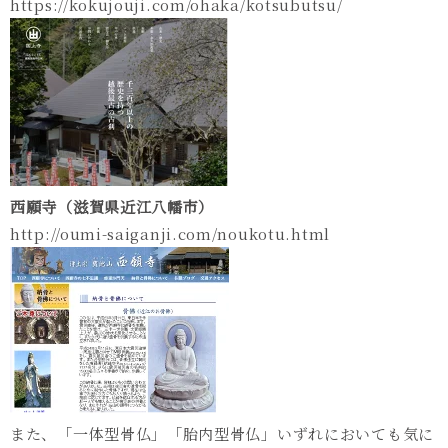
https://kokujouji.com/ohaka/kotsubutsu/
西願寺（滋賀県近江八幡市）
http://oumi-saiganji.com/noukotu.html
また、「一体型骨仏」「胎内型骨仏」いずれにおいても気に