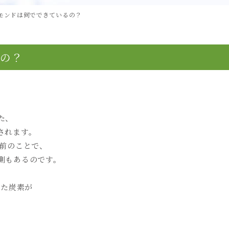
モンドは何でできているの？
るの？
た、
されます。
年前のことで、
測もあるのです。
いた炭素が
て