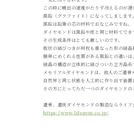
この時に噴出の速度がたりず冷えるのが遅
黒鉛（グラファイト）になってしまします
黒鉛は鉛筆の芯の材料でおなじみですね。
ダイヤモンドは黒鉛や炭と同じ材料てでき
その生成条件はとても厳しいのです。
板状の結びつきが何枚も重なった形の結晶
簡単にめくれる性質がある黒鉛との違いは
結晶の構造が立体的に結びついた立方晶系
メモリアルダイヤモンドは、故人のご遺骨
自然界と同じ状態を人工的に作り出す装置
その方にとってただ一つのダイヤモンドの
遺骨、遺灰ダイヤモンドの製造ならライフ
https://www.lifegem.co.jp/