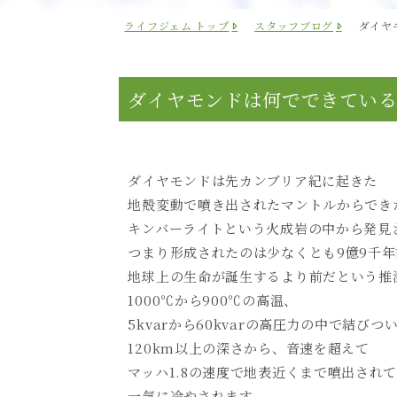
ライフジェム トップ
スタッフブログ
ダイヤ
ダイヤモンドは何でできてい
ダイヤモンドは先カンブリア紀に起きた
地殻変動で噴き出されたマントルからでき
キンバーライトという火成岩の中から発見
つまり形成されたのは少なくとも9億9千
地球上の生命が誕生するより前だという推
1000℃から900℃の高温、
5kvarから60kvarの高圧力の中で結びつ
120km以上の深さから、音速を超えて
マッハ1.8の速度で地表近くまで噴出され
一気に冷やされます。