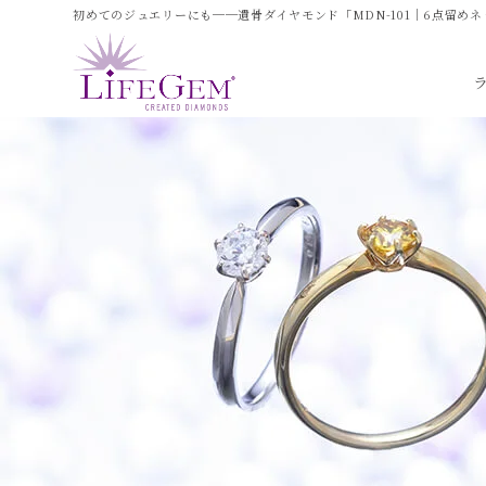
初めてのジュエリーにも──遺骨ダイヤモンド「MDN-101｜6点留めネ